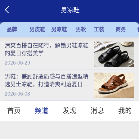
男凉鞋
品牌男鞋
男皮鞋
男凉鞋
男靴
工装鞋靴
商务皮鞋
清爽百搭自在随行，解锁男鞋凉鞋
的夏日穿搭美学
2026-06-29
男鞋：兼顾舒适质感与百搭造型精
选男士凉鞋，打造清爽利落夏日男
士穿搭
2026-06-08
首页
频道
发现
消息
我的